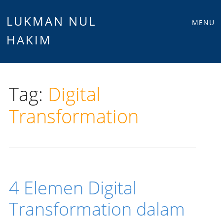
Main
Skip
LUKMAN NUL
MENU
to
HAKIM
menu
content
Tag:
Digital
Transformation
4 Elemen Digital
Transformation dalam