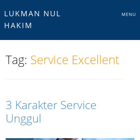
Main
Skip
LUKMAN NUL
MENU
to
HAKIM
menu
content
Tag:
Service Excellent
3 Karakter Service
Unggul