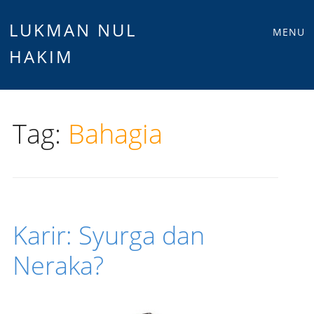
Main
Skip
LUKMAN NUL
MENU
to
HAKIM
menu
content
Tag:
Bahagia
Karir: Syurga dan
Neraka?