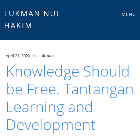
Main
Skip
LUKMAN NUL
MENU
to
HAKIM
menu
content
April 21, 2020
by
Lukman
Knowledge Should
be Free. Tantangan
Learning and
Development