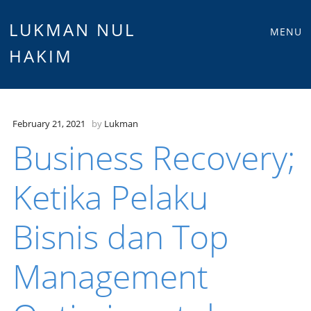
Main
Skip
LUKMAN NUL
MENU
to
HAKIM
menu
content
February 21, 2021
by
Lukman
Business Recovery;
Ketika Pelaku
Bisnis dan Top
Management