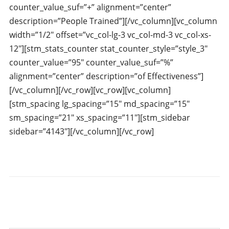
counter_value_suf=”+” alignment=”center”
description=”People Trained”][/vc_column][vc_column
width=”1/2″ offset=”vc_col-lg-3 vc_col-md-3 vc_col-xs-
12″][stm_stats_counter stat_counter_style=”style_3″
counter_value=”95″ counter_value_suf=”%”
alignment=”center” description=”of Effectiveness”]
[/vc_column][/vc_row][vc_row][vc_column]
[stm_spacing lg_spacing=”15″ md_spacing=”15″
sm_spacing=”21″ xs_spacing=”11″][stm_sidebar
sidebar=”4143″][/vc_column][/vc_row]