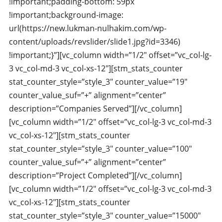
!important;padding-bottom: 59px
!important;background-image:
url(https://new.lukman-nulhakim.com/wp-
content/uploads/revslider/slide1.jpg?id=3346)
!important;}”][vc_column width=”1/2″ offset=”vc_col-lg-
3 vc_col-md-3 vc_col-xs-12″][stm_stats_counter
stat_counter_style=”style_3″ counter_value=”19″
counter_value_suf=”+” alignment=”center”
description=”Companies Served”][/vc_column]
[vc_column width=”1/2″ offset=”vc_col-lg-3 vc_col-md-3
vc_col-xs-12″][stm_stats_counter
stat_counter_style=”style_3″ counter_value=”100″
counter_value_suf=”+” alignment=”center”
description=”Project Completed”][/vc_column]
[vc_column width=”1/2″ offset=”vc_col-lg-3 vc_col-md-3
vc_col-xs-12″][stm_stats_counter
stat_counter_style=”style_3″ counter_value=”15000″