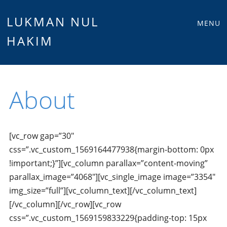
Main
Skip
LUKMAN NUL
MENU
to
HAKIM
menu
content
About
[vc_row gap=”30″
css=”.vc_custom_1569164477938{margin-bottom: 0px
!important;}”][vc_column parallax=”content-moving”
parallax_image=”4068″][vc_single_image image=”3354″
img_size=”full”][vc_column_text][/vc_column_text]
[/vc_column][/vc_row][vc_row
css=”.vc_custom_1569159833229{padding-top: 15px