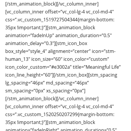
[/stm_animation_block][/vc_column_inner]
[vc_column_inner offset=”vc_col-lg-4 vc_col-md-4″
css=”.vc_custom_1519727504344{margin-bottom:
35px !important;}”][stm_animation_block
animation=”fadeInUp” animation_duration=”0.5″
animation_delay=”0.3″][stm_icon_box
box_style=”style_4″ alignment=”center” icon=”stm-
human_13″ icon_size=”60″ icon_color=”custom”
icon_color_custom=”#e3002a” title=”Meaningful Life”
icon_line_height=”60″][/stm_icon_box][stm_spacing
lg_spacing=”46px” md_spacing=”46px”
sm_spacing=”0px” xs_spacing=”0px”]
[/stm_animation_block][/vc_column_inner]
[vc_column_inner offset=”vc_col-lg-4 vc_col-md-4″
css=”.vc_custom_1520250207299{margin-bottom:
35px !important;}”][stm_animation_block
animation=”fadeInRight” animation_duration=”0.5″