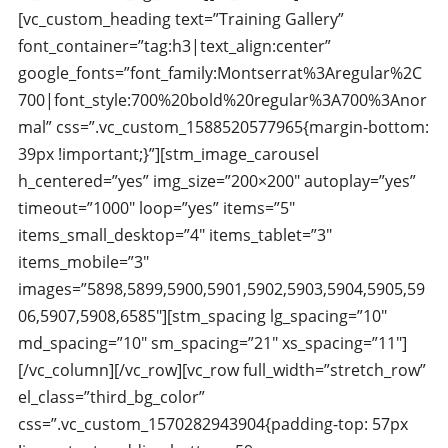
[vc_custom_heading text=”Training Gallery”
font_container=”tag:h3|text_align:center”
google_fonts=”font_family:Montserrat%3Aregular%2C
700|font_style:700%20bold%20regular%3A700%3Anor
mal” css=”.vc_custom_1588520577965{margin-bottom:
39px !important;}”][stm_image_carousel
h_centered=”yes” img_size=”200×200″ autoplay=”yes”
timeout=”1000″ loop=”yes” items=”5″
items_small_desktop=”4″ items_tablet=”3″
items_mobile=”3″
images=”5898,5899,5900,5901,5902,5903,5904,5905,59
06,5907,5908,6585″][stm_spacing lg_spacing=”10″
md_spacing=”10″ sm_spacing=”21″ xs_spacing=”11″]
[/vc_column][/vc_row][vc_row full_width=”stretch_row”
el_class=”third_bg_color”
css=”.vc_custom_1570282943904{padding-top: 57px