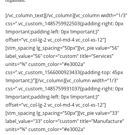
organisasi.
[/vc_column_text][/vc_column][vc_column width=”1/3″
css=”.vc_custom_1485759922503{padding-right: 0px
!important;padding-left: 0px !important;}”
offset=”vc_col-lg-2 vc_col-md-4 vc_col-xs-12″]
[stm_spacing lg_spacing=”50px”][vc_pie value=”56″
label_value=”56″ color=”custom” title=”Services”
units=”%” custom_color=”#e3002a”
css=”.vc_custom_1566000923433{padding-top: 45px
!important;}”][/vc_column][vc_column width=”1/3″
css=”.vc_custom_1485759931037{padding-right: 0px
!important;padding-left: 0px !important;}”
offset=”vc_col-lg-2 vc_col-md-4 vc_col-xs-12″]
[stm_spacing lg_spacing=”50px”][vc_pie value=”33″
label_value=”33″ color=”custom” title=”Manufacture”
units=”%” custom_color=”#e3002a”