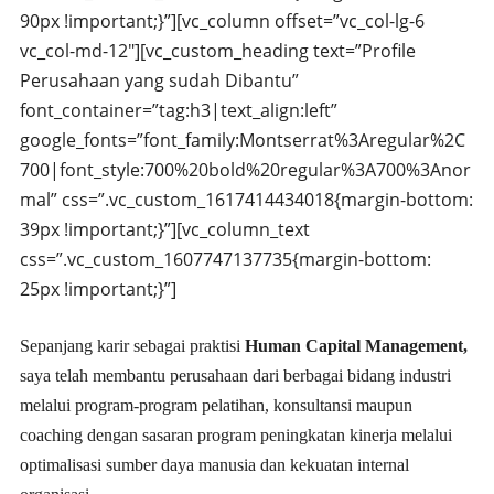
90px !important;}”][vc_column offset=”vc_col-lg-6
vc_col-md-12″][vc_custom_heading text=”Profile
Perusahaan yang sudah Dibantu”
font_container=”tag:h3|text_align:left”
google_fonts=”font_family:Montserrat%3Aregular%2C
700|font_style:700%20bold%20regular%3A700%3Anor
mal” css=”.vc_custom_1617414434018{margin-bottom:
39px !important;}”][vc_column_text
css=”.vc_custom_1607747137735{margin-bottom:
25px !important;}”]
Sepanjang karir sebagai praktisi
Human Capital Management,
saya telah membantu perusahaan dari berbagai bidang industri
melalui program-program pelatihan, konsultansi maupun
coaching dengan sasaran program peningkatan kinerja melalui
optimalisasi sumber daya manusia dan kekuatan internal