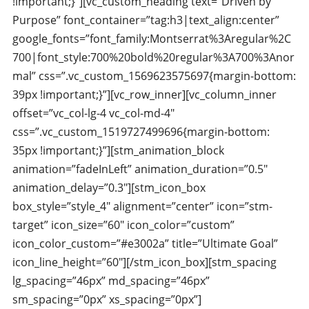
!important;}”][vc_custom_heading text=”Driven by
Purpose” font_container=”tag:h3|text_align:center”
google_fonts=”font_family:Montserrat%3Aregular%2C
700|font_style:700%20bold%20regular%3A700%3Anor
mal” css=”.vc_custom_1569623575697{margin-bottom:
39px !important;}”][vc_row_inner][vc_column_inner
offset=”vc_col-lg-4 vc_col-md-4″
css=”.vc_custom_1519727499696{margin-bottom:
35px !important;}”][stm_animation_block
animation=”fadeInLeft” animation_duration=”0.5″
animation_delay=”0.3″][stm_icon_box
box_style=”style_4″ alignment=”center” icon=”stm-
target” icon_size=”60″ icon_color=”custom”
icon_color_custom=”#e3002a” title=”Ultimate Goal”
icon_line_height=”60″][/stm_icon_box][stm_spacing
lg_spacing=”46px” md_spacing=”46px”
sm_spacing=”0px” xs_spacing=”0px”]