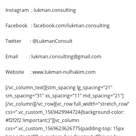
Instagram : lukman.consulting
Facebook : facebook.com/lukman.consulting
Twitter : @LukmanConsult
Email : lukman.consulting@gmail.com
Website : www.lukman-nulhakim.com
[/vc_column_text][stm_spacing lg_spacing=”21″
sm_spacing=”31″ xs_spacing=”11″ md_spacing=”21″]
[/vc_column][/vc_row][vc_row full_width=”stretch_row”
css=”.vc_custom_1569429944724{background-color:
#f2f2f2 !important;}”][vc_column
css=”.vc_custom_1569623626775{padding-top: 15px