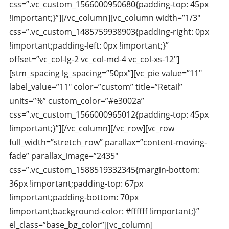
css=”.vc_custom_1566000950680{padding-top: 45px
!important;}”][/vc_column][vc_column width=”1/3″
css=”.vc_custom_1485759938903{padding-right: 0px
!important;padding-left: 0px !important;}”
offset=”vc_col-lg-2 vc_col-md-4 vc_col-xs-12″]
[stm_spacing lg_spacing=”50px”][vc_pie value=”11″
label_value=”11″ color=”custom” title=”Retail”
units=”%” custom_color=”#e3002a”
css=”.vc_custom_1566000965012{padding-top: 45px
!important;}”][/vc_column][/vc_row][vc_row
full_width=”stretch_row” parallax=”content-moving-
fade” parallax_image=”2435″
css=”.vc_custom_1588519332345{margin-bottom:
36px !important;padding-top: 67px
!important;padding-bottom: 70px
!important;background-color: #ffffff !important;}”
el_class=”base_bg_color”][vc_column]