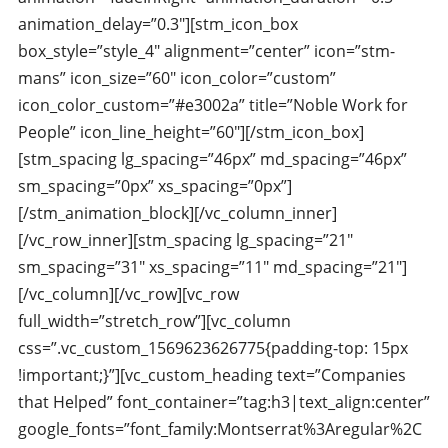
animation_delay=”0.3″][stm_icon_box
box_style=”style_4″ alignment=”center” icon=”stm-
mans” icon_size=”60″ icon_color=”custom”
icon_color_custom=”#e3002a” title=”Noble Work for
People” icon_line_height=”60″][/stm_icon_box]
[stm_spacing lg_spacing=”46px” md_spacing=”46px”
sm_spacing=”0px” xs_spacing=”0px”]
[/stm_animation_block][/vc_column_inner]
[/vc_row_inner][stm_spacing lg_spacing=”21″
sm_spacing=”31″ xs_spacing=”11″ md_spacing=”21″]
[/vc_column][/vc_row][vc_row
full_width=”stretch_row”][vc_column
css=”.vc_custom_1569623626775{padding-top: 15px
!important;}”][vc_custom_heading text=”Companies
that Helped” font_container=”tag:h3|text_align:center”
google_fonts=”font_family:Montserrat%3Aregular%2C