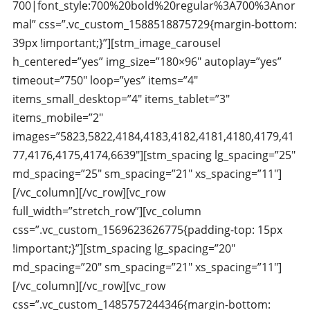
700|font_style:700%20bold%20regular%3A700%3Anor
mal” css=”.vc_custom_1588518875729{margin-bottom:
39px !important;}”][stm_image_carousel
h_centered=”yes” img_size=”180×96″ autoplay=”yes”
timeout=”750″ loop=”yes” items=”4″
items_small_desktop=”4″ items_tablet=”3″
items_mobile=”2″
images=”5823,5822,4184,4183,4182,4181,4180,4179,41
77,4176,4175,4174,6639″][stm_spacing lg_spacing=”25″
md_spacing=”25″ sm_spacing=”21″ xs_spacing=”11″]
[/vc_column][/vc_row][vc_row
full_width=”stretch_row”][vc_column
css=”.vc_custom_1569623626775{padding-top: 15px
!important;}”][stm_spacing lg_spacing=”20″
md_spacing=”20″ sm_spacing=”21″ xs_spacing=”11″]
[/vc_column][/vc_row][vc_row
css=”.vc_custom_1485757244346{margin-bottom: